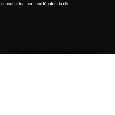
 consulter les mentions légales du site.
Un devis ? N’hésitez pas, contactez nous !
06 60 93 10 07